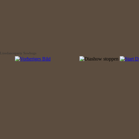
Linedanceparty Sowbugs