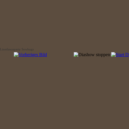
Linedanceparty Sowbugs